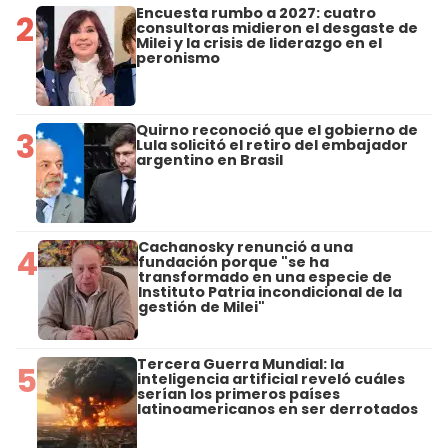
Encuesta rumbo a 2027: cuatro
2
consultoras midieron el desgaste de
Milei y la crisis de liderazgo en el
peronismo
Quirno reconoció que el gobierno de
3
Lula solicitó el retiro del embajador
argentino en Brasil
Cachanosky renunció a una
4
fundación porque "se ha
transformado en una especie de
Instituto Patria incondicional de la
gestión de Milei"
Tercera Guerra Mundial: la
5
inteligencia artificial reveló cuáles
serían los primeros países
latinoamericanos en ser derrotados