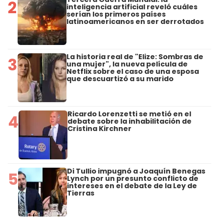
2
inteligencia artificial reveló cuáles
serían los primeros países
latinoamericanos en ser derrotados
La historia real de "Elize: Sombras de
3
una mujer", la nueva película de
Netflix sobre el caso de una esposa
que descuartizó a su marido
Ricardo Lorenzetti se metió en el
4
debate sobre la inhabilitación de
Cristina Kirchner
Di Tullio impugnó a Joaquín Benegas
5
Lynch por un presunto conflicto de
intereses en el debate de la Ley de
Tierras