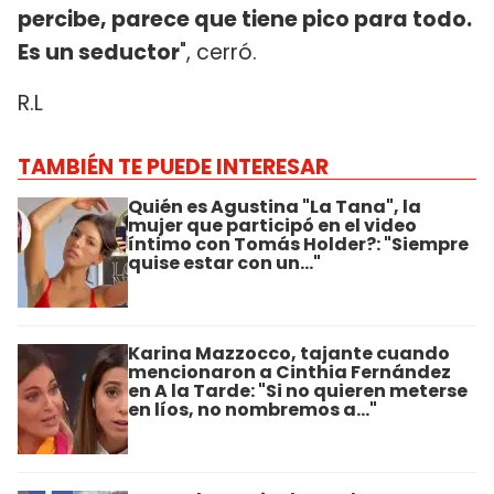
percibe, parece que tiene pico para todo.
Es un seductor
", cerró.
R.L
TAMBIÉN TE PUEDE INTERESAR
Quién es Agustina "La Tana", la
mujer que participó en el video
íntimo con Tomás Holder?: "Siempre
quise estar con un..."
Karina Mazzocco, tajante cuando
mencionaron a Cinthia Fernández
en A la Tarde: "Si no quieren meterse
en líos, no nombremos a..."