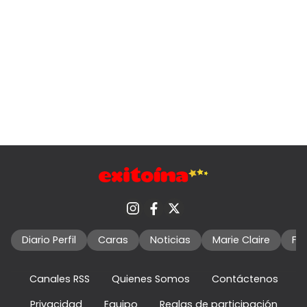
Diario Perfil
Caras
Noticias
Marie Claire
Fo
Canales RSS
Quienes Somos
Contáctenos
Privacidad
Equipo
Reglas de participación