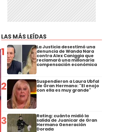
LAS MÁS LEÍDAS
La Justicia desestimó una
1
denuncia de Wanda Nara
contra Alex Caniggia que
reclamará una millonaria
compensación económica
Suspendieron a Laura Ubfal
2
de Gran Hermano: "El enojo
con ella es muy grande"
Rating: cuánto midió la
3
salida de Juanicar de Gran
Hermano Generación
Dorada