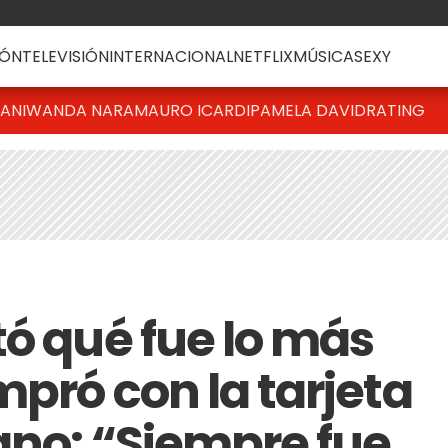
ÓN
TELEVISIÓN
INTERNACIONAL
NETFLIX
MÚSICA
SEXY
IANI
WANDA NARA
MAURO ICARDI
PAMELA DAVID
RATING
tó qué fue lo más
pró con la tarjeta
ano: “Siempre fue