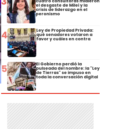
3
cuatro consultoras midieron
el desgaste de Milei y la
crisis de liderazgo en el
peronismo
Ley de Propiedad Privada:
4
qué senadores votaron a
favor y cuáles en contra
El Gobierno perdió la
5
pulseada del nombre: la "Ley
de Tierras" se impuso en
toda la conversación digital