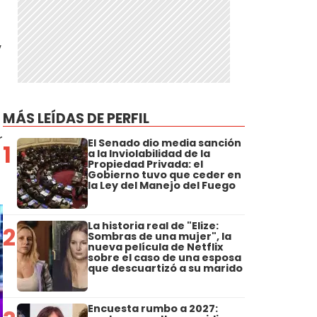
,
MÁS LEÍDAS DE PERFIL
r
El Senado dio media sanción
1
a la Inviolabilidad de la
Propiedad Privada: el
Gobierno tuvo que ceder en
la Ley del Manejo del Fuego
La historia real de "Elize:
2
Sombras de una mujer", la
nueva película de Netflix
sobre el caso de una esposa
que descuartizó a su marido
Encuesta rumbo a 2027: