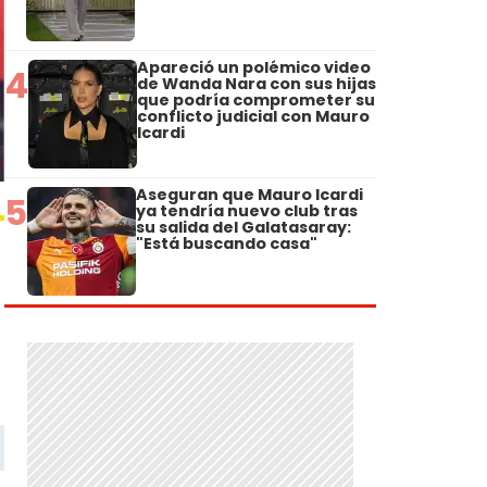
Apareció un polémico video
4
de Wanda Nara con sus hijas
que podría comprometer su
conflicto judicial con Mauro
Icardi
Aseguran que Mauro Icardi
5
ya tendría nuevo club tras
su salida del Galatasaray:
"Está buscando casa"