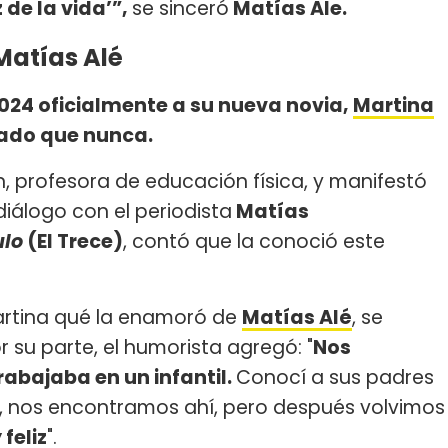
 de la vida’”,
se sinceró
Matías Ale.
Matías Alé
24 oficialmente a su nueva novia,
Martina
ado que nunca.
en, profesora de educación física, y manifestó
diálogo con el periodista
Matías
ulo
(El Trece)
, contó que la conoció este
artina qué la enamoró de
Matías Alé
, se
or su parte, el humorista agregó: "
Nos
rabajaba en un infantil.
Conocí a sus padres
, nos encontramos ahí, pero después volvimos
 feliz
".