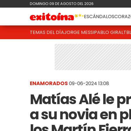
DOMINGO 09 DE AGOSTO DEL 2026
ESCÁNDALOS
CORAZ
TEMAS DEL DÍA
JORGE MESSI
PABLO GIRALT
B
ENAMORADOS
09-06-2024 13:08
Matías Alé le 
a su novia en 
los Martín Fierr