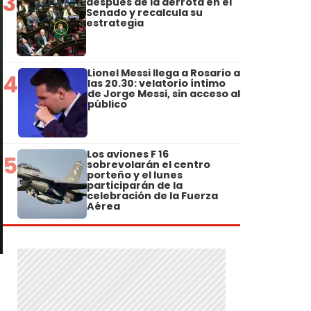
3
después de la derrota en el
Senado y recalcula su
estrategia
Lionel Messi llega a Rosario a
4
las 20.30: velatorio íntimo
de Jorge Messi, sin acceso al
público
Los aviones F 16
5
sobrevolarán el centro
porteño y el lunes
participarán de la
celebración de la Fuerza
Aérea