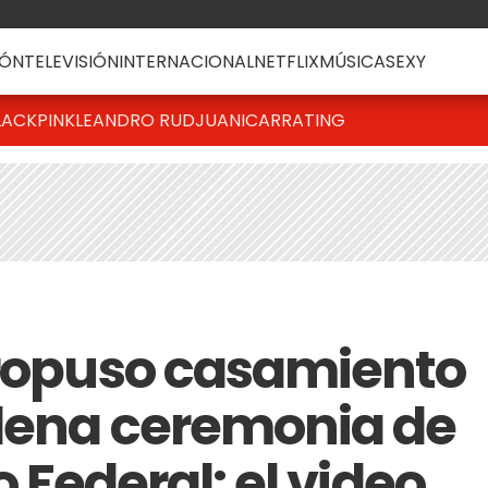
ÓN
TELEVISIÓN
INTERNACIONAL
NETFLIX
MÚSICA
SEXY
LACKPINK
LEANDRO RUD
JUANICAR
RATING
propuso casamiento
plena ceremonia de
o Federal: el video