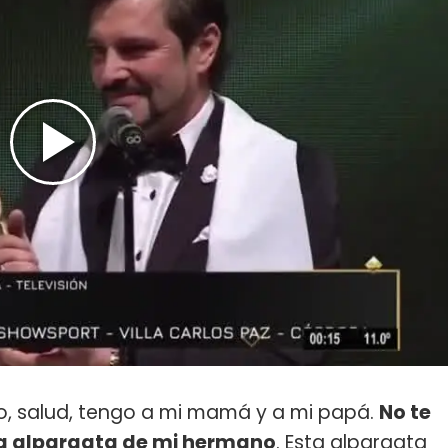
o, salud, tengo a mi mamá y a mi papá.
No te
r la alpargata de mi hermano
. Esta alpargata