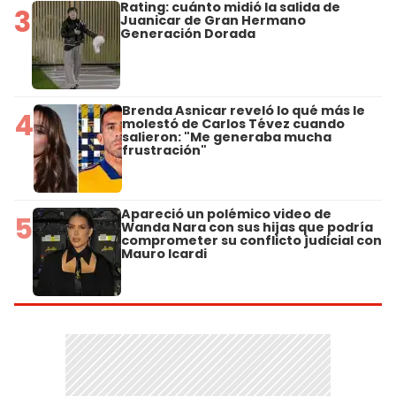
Rating: cuánto midió la salida de
3
Juanicar de Gran Hermano
Generación Dorada
Brenda Asnicar reveló lo qué más le
4
molestó de Carlos Tévez cuando
salieron: "Me generaba mucha
frustración"
Apareció un polémico video de
5
Wanda Nara con sus hijas que podría
comprometer su conflicto judicial con
Mauro Icardi