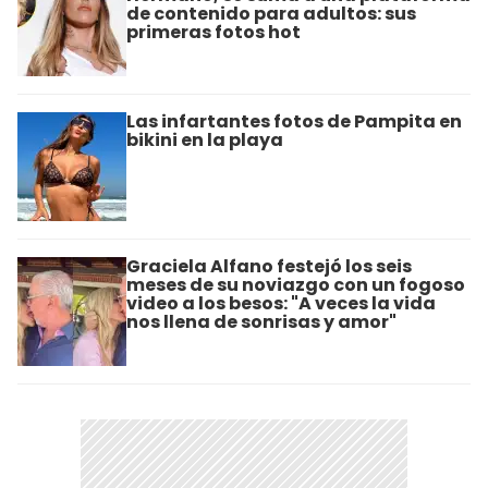
de contenido para adultos: sus
primeras fotos hot
Las infartantes fotos de Pampita en
bikini en la playa
Graciela Alfano festejó los seis
meses de su noviazgo con un fogoso
video a los besos: "A veces la vida
nos llena de sonrisas y amor"