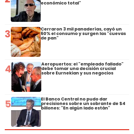
económico total"
Cerraron 3 mil panaderías, cayó un
3
60% el consumo y surgen las "cuevas
de pan"
Aeropuertos: el "empleado fallado"
4
debe tomar una decisión crucial
sobre Eurnekian y sus negocios
El Banco Central no pudo dar
5
precisiones sobre un sobrante de $4
billones: "En algún lado están"