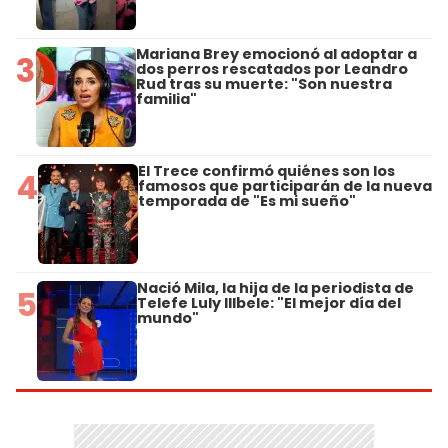
Mariana Brey emocionó al adoptar a
3
dos perros rescatados por Leandro
Rud tras su muerte: "Son nuestra
familia"
El Trece confirmó quiénes son los
4
famosos que participarán de la nueva
temporada de "Es mi sueño"
Nació Mila, la hija de la periodista de
5
Telefe Luly Illbele: "El mejor día del
mundo"