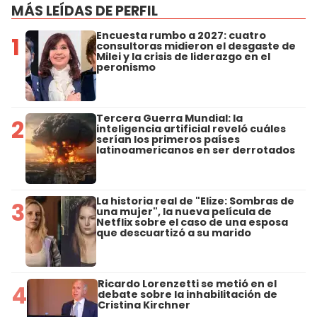
MÁS LEÍDAS DE PERFIL
Encuesta rumbo a 2027: cuatro
1
consultoras midieron el desgaste de
Milei y la crisis de liderazgo en el
peronismo
Tercera Guerra Mundial: la
2
inteligencia artificial reveló cuáles
serían los primeros países
latinoamericanos en ser derrotados
La historia real de "Elize: Sombras de
3
una mujer", la nueva película de
Netflix sobre el caso de una esposa
que descuartizó a su marido
Ricardo Lorenzetti se metió en el
4
debate sobre la inhabilitación de
Cristina Kirchner