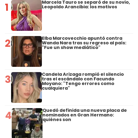
Marcela Tauro se separó de su novio,
1
Leopoldo Arancibia: los motivos
Elba Marcovecchio apuntó contra
2
Wanda Nara tras su regreso al país:
"Fue un show mediático"
Candela Arizaga rompió el silencio
3
tras el escándalo con Facundo
Moyano: "Tengo errores como
cualquiera"
Quedó definida una nueva placa de
4
nominados en Gran Hermano:
quiénes son