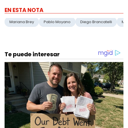
EN ESTA NOTA
Mariana Brey
Pablo Moyano
Diego Brancatelli
Ma