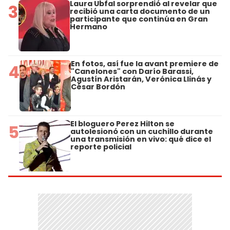
Laura Ubfal sorprendió al revelar que
3
recibió una carta documento de un
participante que continúa en Gran
Hermano
En fotos, así fue la avant premiere de
4
"Canelones" con Darío Barassi,
Agustín Aristarán, Verónica Llinás y
César Bordón
El bloguero Perez Hilton se
5
autolesionó con un cuchillo durante
una transmisión en vivo: qué dice el
reporte policial