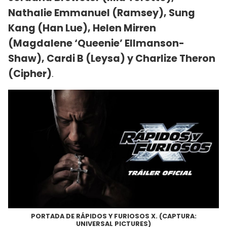
Nathalie Emmanuel (Ramsey), Sung
Kang (Han Lue), Helen Mirren
(Magdalene ‘Queenie’ Ellmanson-
Shaw), Cardi B (Leysa) y Charlize Theron
(Cipher)
.
PORTADA DE RÁPIDOS Y FURIOSOS X. (CAPTURA:
UNIVERSAL PICTURES)