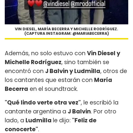
VIN DIESEL, MARÍA BECERRA Y MICHELLE RODRÍGUEZ.
(CAPTURA INSTAGRAM: @MARIABECERRA)
Además, no solo estuvo con
Vin Diesel y
Michelle Rodríguez
, sino también se
encontró con
J Balvin y Ludmilla
, otros de
los cantantes que estarán con
María
Becerra
en el soundtrack.
"Qué lindo verte otra vez"
, le escribió la
cantante argentina a
J Balvin
. Por otro
lado, a
Ludmilla
le dijo:
"Feliz de
conocerte"
.