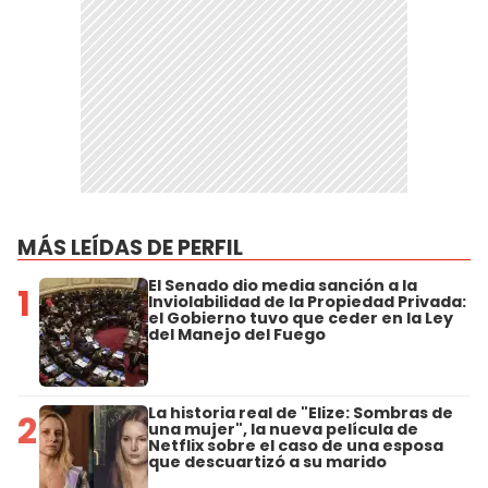
MÁS LEÍDAS DE PERFIL
El Senado dio media sanción a la
1
Inviolabilidad de la Propiedad Privada:
el Gobierno tuvo que ceder en la Ley
del Manejo del Fuego
La historia real de "Elize: Sombras de
2
una mujer", la nueva película de
Netflix sobre el caso de una esposa
que descuartizó a su marido