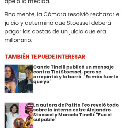
apeló la medida.
Finalmente, la Cámara resolvió rechazar el
juicio y determinó que Stoessel deberá
pagar las costas de un juicio que era
millonario.
TAMBIÉN TE PUEDE INTERESAR
Cande Tinelli publicó un mensaje
contra Tini Stoessel, pero se
arrepintió y lo borró: "Es más fuerte
que yo"
La autora de Patito Feo reveló todo
sobre la interna entre Alejandro
Stoessel y Marcelo Tinelli: "Fue el
culpable"