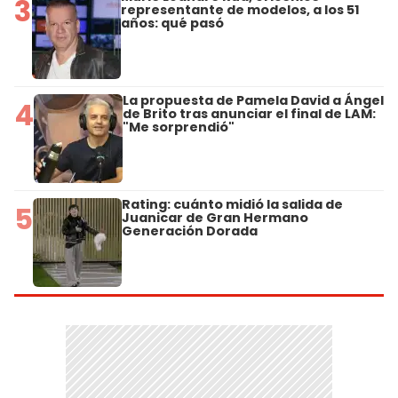
3
representante de modelos, a los 51
años: qué pasó
La propuesta de Pamela David a Ángel
4
de Brito tras anunciar el final de LAM:
"Me sorprendió"
Rating: cuánto midió la salida de
5
Juanicar de Gran Hermano
Generación Dorada