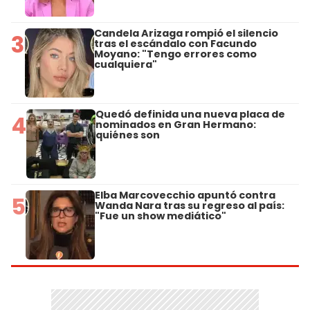
Candela Arizaga rompió el silencio
3
tras el escándalo con Facundo
Moyano: "Tengo errores como
cualquiera"
Quedó definida una nueva placa de
4
nominados en Gran Hermano:
quiénes son
Elba Marcovecchio apuntó contra
5
Wanda Nara tras su regreso al país:
"Fue un show mediático"