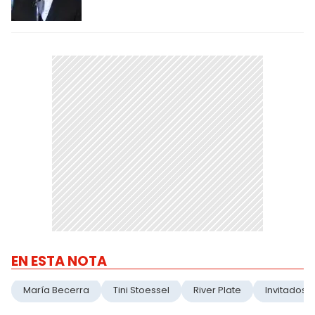
EN ESTA NOTA
María Becerra
Tini Stoessel
River Plate
Invitados