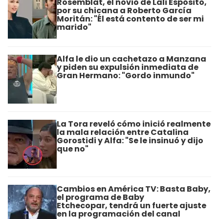
Rosemblat, el novio de Lali Espósito,
por su chicana a Roberto García
Moritán: "Él está contento de ser mi
marido"
Alfa le dio un cachetazo a Manzana
y piden su expulsión inmediata de
Gran Hermano: "Gordo inmundo"
La Tora reveló cómo inició realmente
la mala relación entre Catalina
Gorostidi y Alfa: "Se le insinuó y dijo
que no"
Cambios en América TV: Basta Baby,
el programa de Baby
Etchecopar, tendrá un fuerte ajuste
en la programación del canal