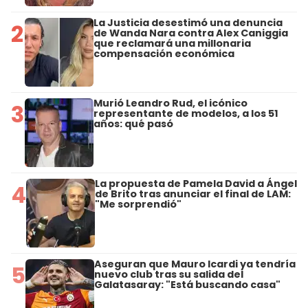
La Justicia desestimó una denuncia
2
de Wanda Nara contra Alex Caniggia
que reclamará una millonaria
compensación económica
Murió Leandro Rud, el icónico
3
representante de modelos, a los 51
años: qué pasó
La propuesta de Pamela David a Ángel
4
de Brito tras anunciar el final de LAM:
"Me sorprendió"
Aseguran que Mauro Icardi ya tendría
5
nuevo club tras su salida del
Galatasaray: "Está buscando casa"