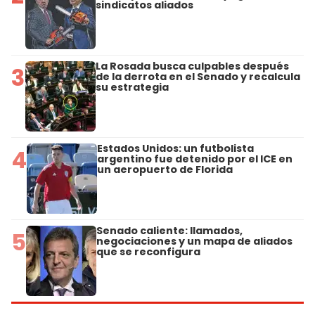
sindicatos aliados
La Rosada busca culpables después
3
de la derrota en el Senado y recalcula
su estrategia
Estados Unidos: un futbolista
4
argentino fue detenido por el ICE en
un aeropuerto de Florida
Senado caliente: llamados,
5
negociaciones y un mapa de aliados
que se reconfigura