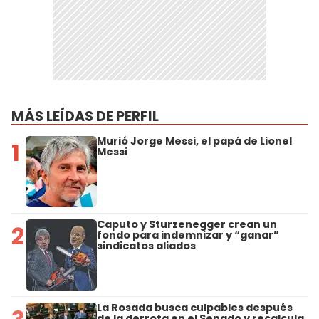
MÁS LEÍDAS DE PERFIL
Murió Jorge Messi, el papá de Lionel
1
Messi
Caputo y Sturzenegger crean un
2
fondo para indemnizar y “ganar”
sindicatos aliados
La Rosada busca culpables después
de la derrota en el Senado y recalcula