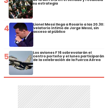
3
su estrategia
Lionel Messi llega a Rosario a las 20.30:
4
velatorio íntimo de Jorge Messi, sin
acceso al público
Los aviones F 16 sobrevolarán el
5
centro porteño y el lunes participarán
de la celebración de la Fuerza Aérea