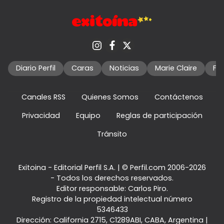
Diario Perfil
Caras
Noticias
Marie Claire
Fo
Canales RSS
Quienes Somos
Contáctenos
Privacidad
Equipo
Reglas de participación
Tránsito
Exitoina - Editorial Perfil S.A.
| © Perfil.com 2006-2026
- Todos los derechos reservados.
Editor responsable: Carlos Piro.
Registro de la propiedad intelectual número
5346433
Dirección:
California 2715
,
C1289ABI
,
CABA, Argentina
|