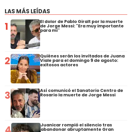
LAS MÁS LEÍDAS
El dolor de Pablo Giralt por la muerte
1
de Jorge Messi: "Era muy importante
para mí"
Quiénes serán los invitados de Juana
2
Viale para el domingo 9 de agosto:
exitosos actores
Así comunicó el Sanatorio Centro de
3
Rosario la muerte de Jorge Messi
Juanicar rompió el silencio tras
4
abandonar abruptamente Gran