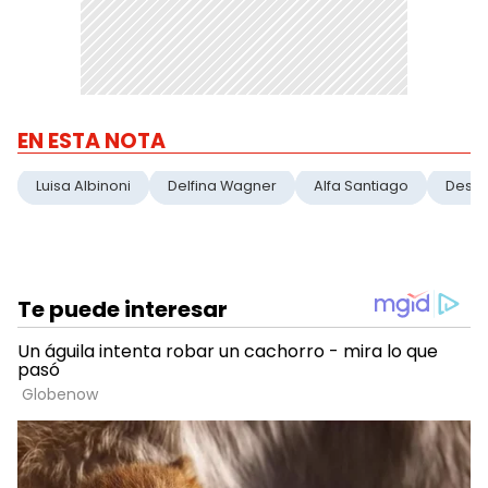
EN ESTA NOTA
Luisa Albinoni
Delfina Wagner
Alfa Santiago
Desa