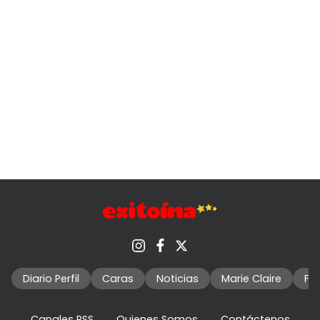
Diario Perfil
Caras
Noticias
Marie Claire
Fo
Canales RSS
Quienes Somos
Contáctenos