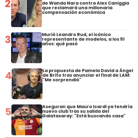
2
de Wanda Nara contra Alex Caniggia
que reclamará una millonaria
compensación económica
Murió Leandro Rud, el icónico
3
representante de modelos, a los 51
años: qué pasó
La propuesta de Pamela David a Ángel
4
de Brito tras anunciar el final de LAM:
"Me sorprendió"
Aseguran que Mauro Icardi ya tendría
5
nuevo club tras su salida del
Galatasaray: "Está buscando casa"