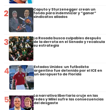
Caputo y Sturzenegger crean un
2
fondo para indemnizar y “ganar”
sindicatos aliados
La Rosada busca culpables después
3
de la derrota en el Senado y recalcula
su estrategia
Estados Unidos: un futbolista
4
argentino fue detenido por el ICE en
un aeropuerto de Florida
La narrativa libertaria cruje en las
5
redes y Milei sufre las consecuencias
del desgaste