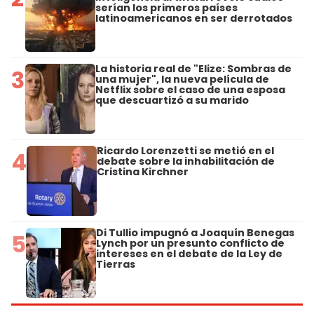
serían los primeros países
latinoamericanos en ser derrotados
La historia real de "Elize: Sombras de
3
una mujer", la nueva película de
Netflix sobre el caso de una esposa
que descuartizó a su marido
Ricardo Lorenzetti se metió en el
4
debate sobre la inhabilitación de
Cristina Kirchner
Di Tullio impugnó a Joaquín Benegas
5
Lynch por un presunto conflicto de
intereses en el debate de la Ley de
Tierras