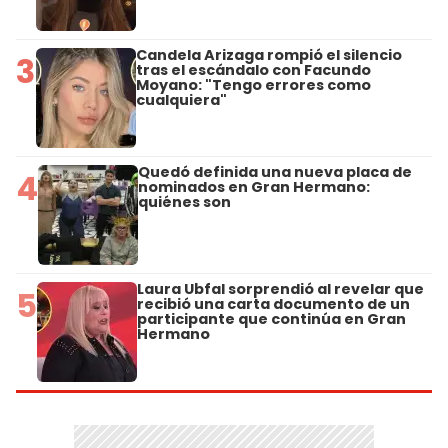
Candela Arizaga rompió el silencio
3
tras el escándalo con Facundo
Moyano: "Tengo errores como
cualquiera"
Quedó definida una nueva placa de
4
nominados en Gran Hermano:
quiénes son
Laura Ubfal sorprendió al revelar que
5
recibió una carta documento de un
participante que continúa en Gran
Hermano