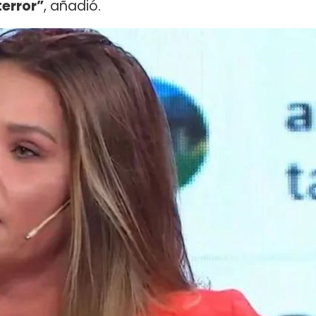
error”
, añadió.