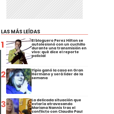
LAS MÁS LEÍDAS
El bloguero Perez Hilton se
1
autolesionó con un cuchillo
durante una transmisión en
vivo: qué dice el reporte
policial
Yipio ganó la casa en Gran
2
Hermano y será líder de la
semana
La delicada situación que
3
estaría atravesando
Mariana Nannis tras el
conflicto con Claudio Paul