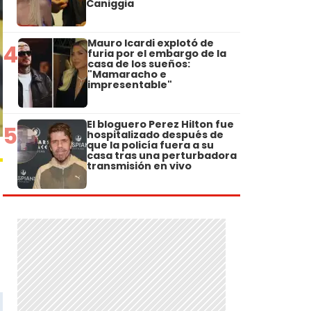
Caniggia
Mauro Icardi explotó de
4
furia por el embargo de la
casa de los sueños:
"Mamaracho e
impresentable"
El bloguero Perez Hilton fue
5
hospitalizado después de
que la policía fuera a su
casa tras una perturbadora
transmisión en vivo