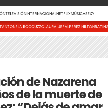
ÓN
TELEVISIÓN
INTERNACIONAL
NETFLIX
MÚSICA
SEXY
T
ANTONELA ROCCUZZO
LAURA UBFAL
PEREZ HILTON
RATIN
ación de Nazarena
ños de la muerte de
ez: “Dejás de amar