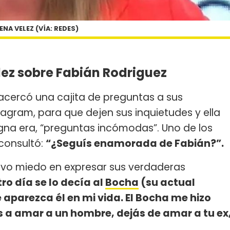
NA VELEZ (VÍA: REDES)
lez sobre Fabián Rodriguez
e acercó una cajita de preguntas a sus
tagram, para que dejen sus inquietudes y ella
na era, “preguntas incómodas”. Uno de los
e consultó:
“¿Seguís enamorada de Fabián?”.
uvo miedo en expresar sus verdaderas
tro día se lo decía al
Bocha
(su actual
 aparezca él en mi vida. El Bocha me hizo
s a amar a un hombre, dejás de amar a tu ex