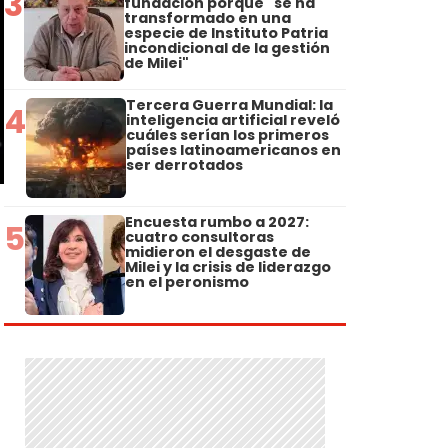
3
fundación porque "se ha
transformado en una
especie de Instituto Patria
incondicional de la gestión
de Milei"
Tercera Guerra Mundial: la
4
inteligencia artificial reveló
cuáles serían los primeros
países latinoamericanos en
ser derrotados
Encuesta rumbo a 2027:
5
cuatro consultoras
midieron el desgaste de
Milei y la crisis de liderazgo
en el peronismo