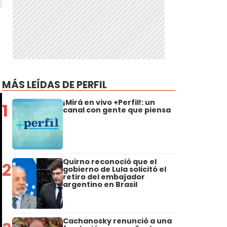
MÁS LEÍDAS DE PERFIL
¡Mirá en vivo +Perfil!: un
1
canal con gente que piensa
Quirno reconoció que el
2
gobierno de Lula solicitó el
retiro del embajador
argentino en Brasil
Cachanosky renunció a una