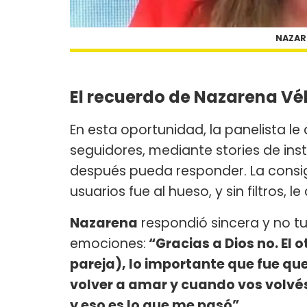
NAZARE
El recuerdo de Nazarena Vé
En esta oportunidad, la panelista l
seguidores, mediante stories de ins
después pueda responder. La consig
usuarios fue al hueso, y sin filtros, l
Nazarena
respondió sincera y no t
emociones:
“Gracias a Dios no. El o
pareja), lo importante que fue que
volver a amar y cuando vos volvé
y eso es lo que me pasó”.