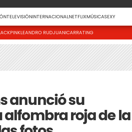
ÓN
TELEVISIÓN
INTERNACIONAL
NETFLIX
MÚSICA
SEXY
LACKPINK
LEANDRO RUD
JUANICAR
RATING
s anunció su
 alfombra roja de la
las fotos