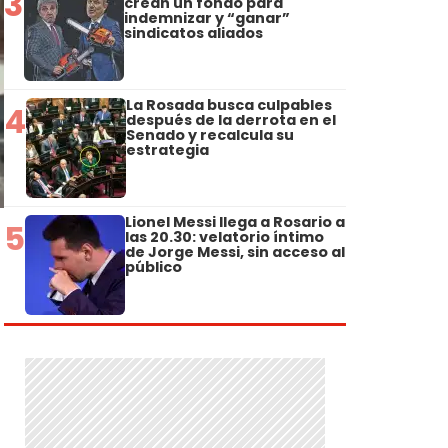
3
crean un fondo para
indemnizar y “ganar”
sindicatos aliados
La Rosada busca culpables
4
después de la derrota en el
Senado y recalcula su
estrategia
Lionel Messi llega a Rosario a
5
las 20.30: velatorio íntimo
de Jorge Messi, sin acceso al
público