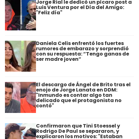
Jorge Rial le dedicó un pícaro post a
Luis Ventura por el Día del Amigo:
"Feliz día"
Daniela Celis enfrentó los fuertes
rumores de embarazo y sorprendió
con su respuesta: “Tengo ganas de
ser madre joven”
El descargo de Ángel de Brito tras el
enojo de Jorge Lanata en DDM:
"Inmundo es contar algo tan
delicado que el protagonista no
contó"
Confirmaron que Tini Stoessel y
Rodrigo De Paul se separaron, y
explicaron los motivos: "Estaban