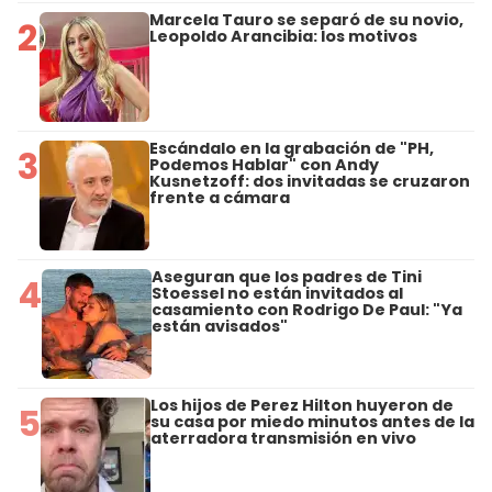
Marcela Tauro se separó de su novio,
2
Leopoldo Arancibia: los motivos
Escándalo en la grabación de "PH,
3
Podemos Hablar" con Andy
Kusnetzoff: dos invitadas se cruzaron
frente a cámara
Aseguran que los padres de Tini
4
Stoessel no están invitados al
casamiento con Rodrigo De Paul: "Ya
están avisados"
Los hijos de Perez Hilton huyeron de
5
su casa por miedo minutos antes de la
aterradora transmisión en vivo