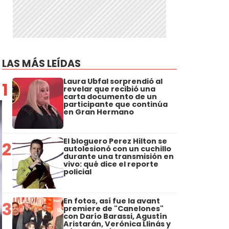
LAS MÁS LEÍDAS
Laura Ubfal sorprendió al
1
revelar que recibió una
carta documento de un
participante que continúa
en Gran Hermano
El bloguero Perez Hilton se
2
autolesionó con un cuchillo
durante una transmisión en
vivo: qué dice el reporte
policial
En fotos, así fue la avant
3
premiere de "Canelones"
con Darío Barassi, Agustín
Aristarán, Verónica Llinás y