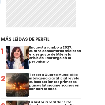
,
MÁS LEÍDAS DE PERFIL
Encuesta rumbo a 2027:
1
cuatro consultoras midieron
el desgaste de Milei y la
crisis de liderazgo en el
peronismo
Tercera Guerra Mundial: la
2
inteligencia artificial reveló
cuáles serían los primeros
países latinoamericanos en
ser derrotados
La historia real de "Elize: