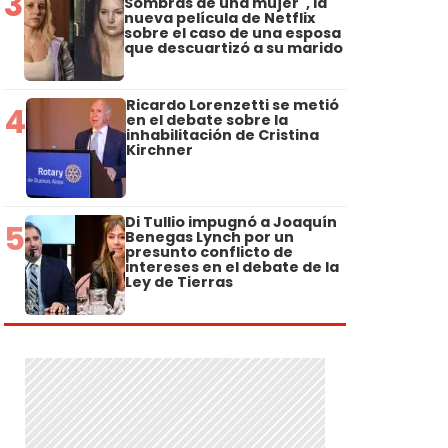
3
Sombras de una mujer", la
nueva película de Netflix
sobre el caso de una esposa
que descuartizó a su marido
Ricardo Lorenzetti se metió
4
en el debate sobre la
inhabilitación de Cristina
Kirchner
Di Tullio impugnó a Joaquín
5
Benegas Lynch por un
presunto conflicto de
intereses en el debate de la
Ley de Tierras