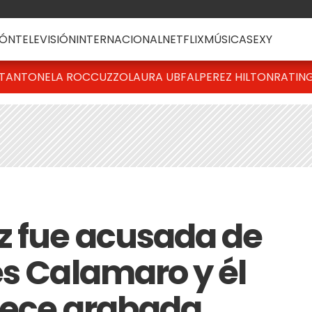
ÓN
TELEVISIÓN
INTERNACIONAL
NETFLIX
MÚSICA
SEXY
T
ANTONELA ROCCUZZO
LAURA UBFAL
PEREZ HILTON
RATIN
z fue acusada de
és Calamaro y él
rece grabada