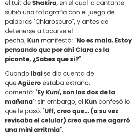
el tuit de
Shakira
, en el cual la cantante
subió una fotografía con el juego de
palabras "Chiaroscuro", y antes de
detenerse a tocarse el
pecho,
Kun
manifestó: “
No es mala. Estoy
pensando que por ahí Clara es la
picante, ¿Sabes que sí?
".
Cuando
Ibai
se dio cuenta de
que
Agüero
estaba extraño,
comentó: "
Ey
Kuni
, son las dos de la
mañana
"; sin embargo, el
Kun
confesó lo
que le pasó: "
Uff, creo que... (a su vez
revisaba el celular) creo que me agarró
una mini arritmia
".