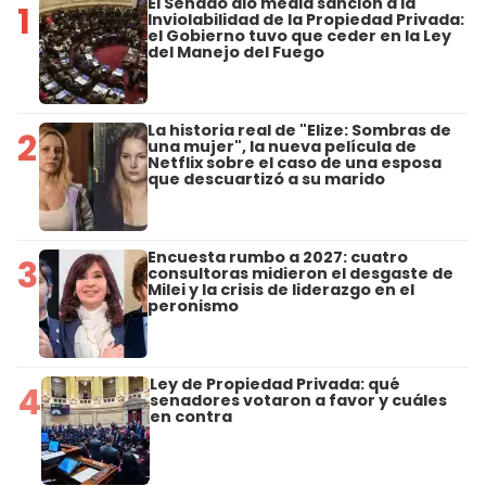
El Senado dio media sanción a la
1
Inviolabilidad de la Propiedad Privada:
el Gobierno tuvo que ceder en la Ley
del Manejo del Fuego
La historia real de "Elize: Sombras de
2
una mujer", la nueva película de
Netflix sobre el caso de una esposa
que descuartizó a su marido
Encuesta rumbo a 2027: cuatro
3
consultoras midieron el desgaste de
Milei y la crisis de liderazgo en el
peronismo
Ley de Propiedad Privada: qué
4
senadores votaron a favor y cuáles
en contra