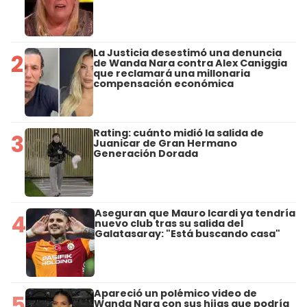
La Justicia desestimó una denuncia
2
de Wanda Nara contra Alex Caniggia
que reclamará una millonaria
compensación económica
Rating: cuánto midió la salida de
3
Juanicar de Gran Hermano
Generación Dorada
Aseguran que Mauro Icardi ya tendría
4
nuevo club tras su salida del
Galatasaray: "Está buscando casa"
Apareció un polémico video de
5
Wanda Nara con sus hijas que podría