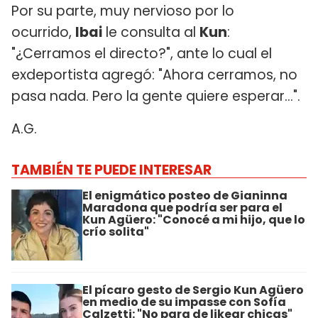
Por su parte, muy nervioso por lo
ocurrido,
Ibai
le consulta al
Kun
:
"¿Cerramos el directo?", ante lo cual el
exdeportista agregó: "Ahora cerramos, no
pasa nada. Pero la gente quiere esperar...".
A.G.
TAMBIÉN TE PUEDE INTERESAR
El enigmático posteo de Gianinna
Maradona que podría ser para el
Kun Agüero: "Conocé a mi hijo, que lo
crío solita"
El pícaro gesto de Sergio Kun Agüero
en medio de su impasse con Sofía
Calzetti: "No para de likear chicas"