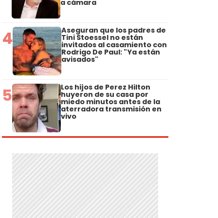
a cámara
Aseguran que los padres de
4
Tini Stoessel no están
invitados al casamiento con
Rodrigo De Paul: "Ya están
avisados"
Los hijos de Perez Hilton
5
huyeron de su casa por
miedo minutos antes de la
aterradora transmisión en
vivo