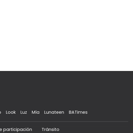
o
Look
Luz
Mía
Lunateen
BATimes
e participación
Tránsito