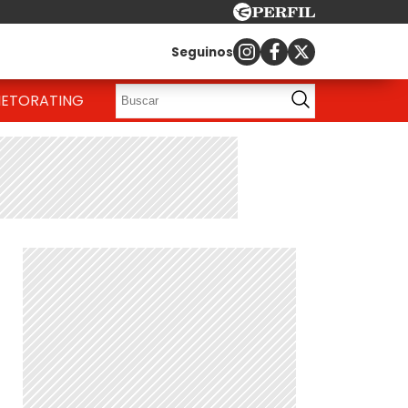
Seguinos
IETO
RATING