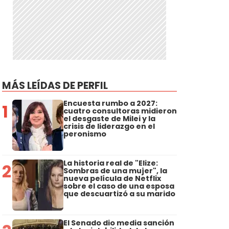
MÁS LEÍDAS DE PERFIL
Encuesta rumbo a 2027:
1
cuatro consultoras midieron
el desgaste de Milei y la
crisis de liderazgo en el
peronismo
La historia real de "Elize:
2
Sombras de una mujer", la
nueva película de Netflix
sobre el caso de una esposa
que descuartizó a su marido
El Senado dio media sanción