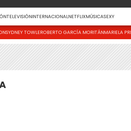
ÓN
TELEVISIÓN
INTERNACIONAL
NETFLIX
MÚSICA
SEXY
TON
SYDNEY TOWLE
ROBERTO GARCÍA MORITÁN
MARIELA PR
TA