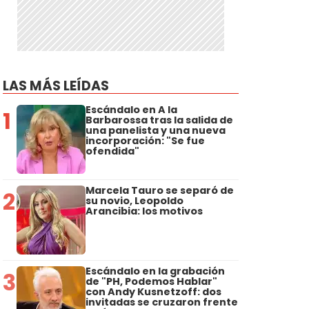
LAS MÁS LEÍDAS
Escándalo en A la
1
Barbarossa tras la salida de
una panelista y una nueva
incorporación: "Se fue
ofendida"
Marcela Tauro se separó de
2
su novio, Leopoldo
Arancibia: los motivos
Escándalo en la grabación
3
de "PH, Podemos Hablar"
con Andy Kusnetzoff: dos
invitadas se cruzaron frente