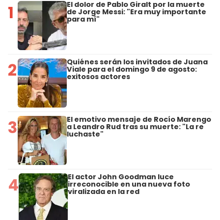
El dolor de Pablo Giralt por la muerte
1
de Jorge Messi: "Era muy importante
para mí"
Quiénes serán los invitados de Juana
2
Viale para el domingo 9 de agosto:
exitosos actores
El emotivo mensaje de Rocío Marengo
3
a Leandro Rud tras su muerte: "La re
luchaste"
El actor John Goodman luce
4
irreconocible en una nueva foto
viralizada en la red