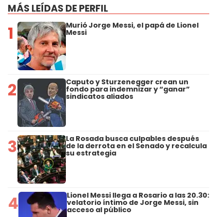
MÁS LEÍDAS DE PERFIL
Murió Jorge Messi, el papá de Lionel
1
Messi
Caputo y Sturzenegger crean un
2
fondo para indemnizar y “ganar”
sindicatos aliados
La Rosada busca culpables después
3
de la derrota en el Senado y recalcula
su estrategia
Lionel Messi llega a Rosario a las 20.30:
4
velatorio íntimo de Jorge Messi, sin
acceso al público