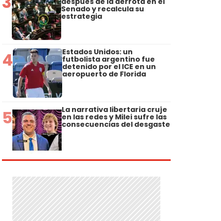
3
después de la derrota en el
Senado y recalcula su
estrategia
Estados Unidos: un
4
futbolista argentino fue
detenido por el ICE en un
aeropuerto de Florida
La narrativa libertaria cruje
5
en las redes y Milei sufre las
consecuencias del desgaste