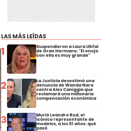
LAS MÁS LEÍDAS
Suspendieron a Laura Ubfal
1
de Gran Hermano: "El enojo
con ella es muy grande"
La Justicia desestimó una
2
denuncia de Wanda Nara
contra Alex Caniggia que
reclamará una millonaria
compensación económica
Murió Leandro Rud, el
3
icónico representante de
modelos, a los 51 años: qué
pasó