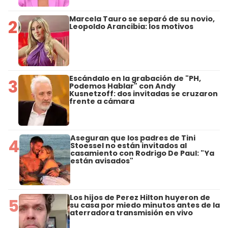
Marcela Tauro se separó de su novio,
2
Leopoldo Arancibia: los motivos
Escándalo en la grabación de "PH,
3
Podemos Hablar" con Andy
Kusnetzoff: dos invitadas se cruzaron
frente a cámara
Aseguran que los padres de Tini
4
Stoessel no están invitados al
casamiento con Rodrigo De Paul: "Ya
están avisados"
Los hijos de Perez Hilton huyeron de
5
su casa por miedo minutos antes de la
aterradora transmisión en vivo