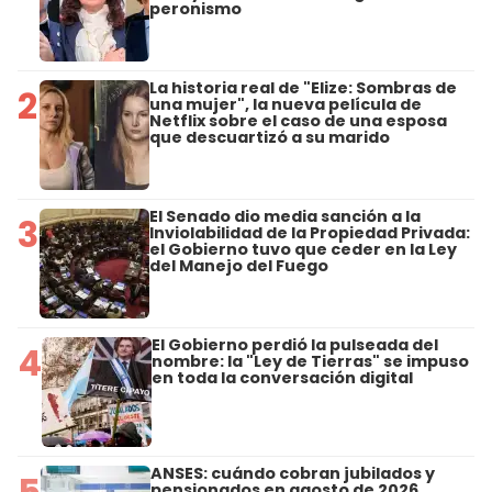
peronismo
La historia real de "Elize: Sombras de
2
una mujer", la nueva película de
Netflix sobre el caso de una esposa
que descuartizó a su marido
El Senado dio media sanción a la
3
Inviolabilidad de la Propiedad Privada:
el Gobierno tuvo que ceder en la Ley
del Manejo del Fuego
El Gobierno perdió la pulseada del
4
nombre: la "Ley de Tierras" se impuso
en toda la conversación digital
ANSES: cuándo cobran jubilados y
5
pensionados en agosto de 2026,