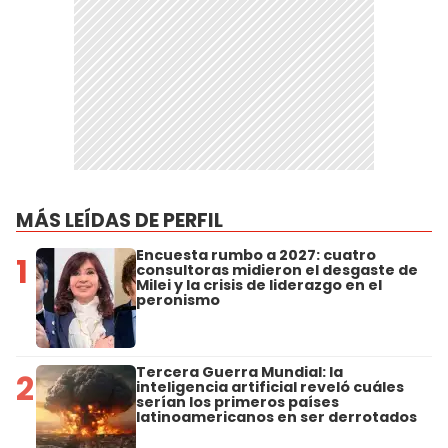
MÁS LEÍDAS DE PERFIL
Encuesta rumbo a 2027: cuatro
1
consultoras midieron el desgaste de
Milei y la crisis de liderazgo en el
peronismo
Tercera Guerra Mundial: la
2
inteligencia artificial reveló cuáles
serían los primeros países
latinoamericanos en ser derrotados