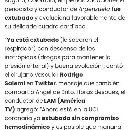
Bogotá, Colombia, en plenas vacaciones El
periodista y conductor de
Argenzuela
f
ue
extubado
y evoluciona favorablemente de
su delicado cuadro cardíaco.
“
Ya está extubado
(le sacaron el
respirador) con descenso de los
inotrópicos (drogas para mantener la
presión arterial) y buena evolución”, contó
el cirujano vascular
Rodrigo
Salemi
en
Twitter
, mensaje que también
compartió Ángel de Brito. Horas después, el
conductor de
LAM (América
TV)
agregó: “Ahora está en la UCI
coronaria ya
extubado sin compromiso
hemodinámico
y es posible que mañana