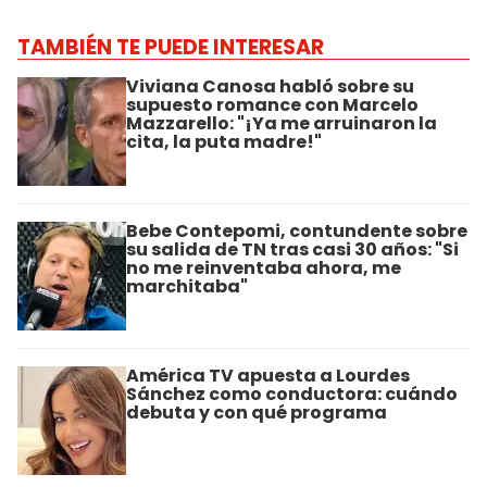
TAMBIÉN TE PUEDE INTERESAR
Viviana Canosa habló sobre su
supuesto romance con Marcelo
Mazzarello: "¡Ya me arruinaron la
cita, la puta madre!"
Bebe Contepomi, contundente sobre
su salida de TN tras casi 30 años: "Si
no me reinventaba ahora, me
marchitaba"
América TV apuesta a Lourdes
Sánchez como conductora: cuándo
debuta y con qué programa