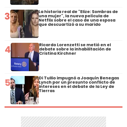
La historia real de "Elize: Sombras de
3
una mujer", la nueva película de
Netflix sobre el caso de una esposa
que descuartizó a su marido
Ricardo Lorenzetti se metió en el
4
debate sobre la inhabilitación de
Cristina Kirchner
Di Tullio impugnó a Joaquín Benegas
5
Lynch por un presunto conflicto de
intereses en el debate de la Ley de
Tierras