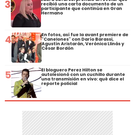
3
recibió una carta documento de un
participante que continúa en Gran
Hermano
En fotos, así fue la avant premiere de
4
"Canelones" con Darío Barassi,
Agustín Aristarán, Verónica Llinás y
César Bordón
El bloguero Perez Hilton se
5
autolesionó con un cuchillo durante
una transmisión en vivo: qué dice el
reporte policial