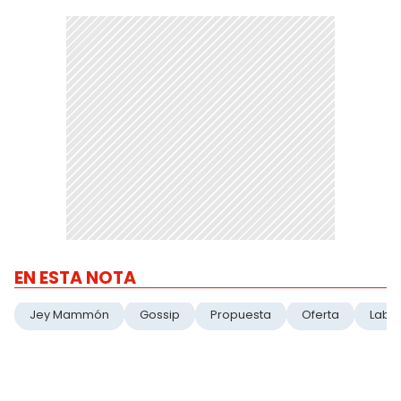
EN ESTA NOTA
Jey Mammón
Gossip
Propuesta
Oferta
Labor