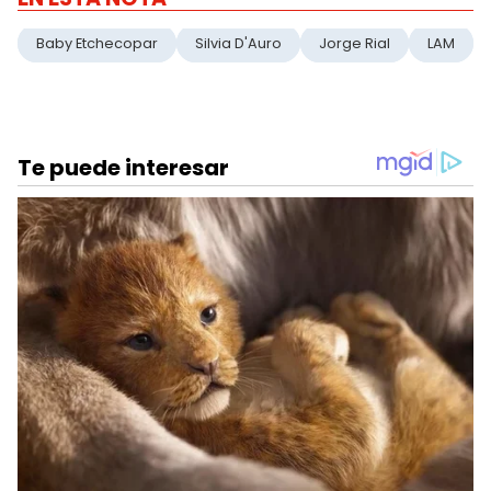
Baby Etchecopar
Silvia D'Auro
Jorge Rial
LAM