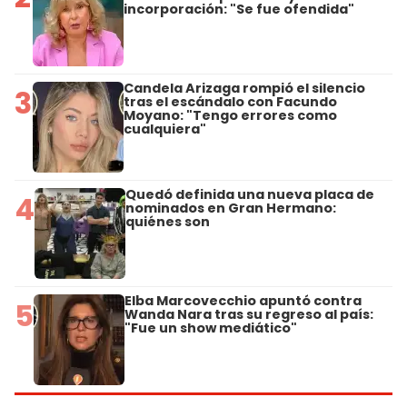
incorporación: "Se fue ofendida"
Candela Arizaga rompió el silencio
3
tras el escándalo con Facundo
Moyano: "Tengo errores como
cualquiera"
Quedó definida una nueva placa de
4
nominados en Gran Hermano:
quiénes son
Elba Marcovecchio apuntó contra
5
Wanda Nara tras su regreso al país:
"Fue un show mediático"