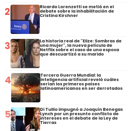
Ricardo Lorenzetti se metió en el
2
debate sobre la inhabilitación de
Cristina Kirchner
La historia real de "Elize: Sombras de
3
una mujer", la nueva película de
Netflix sobre el caso de una esposa
que descuartizó a su marido
Tercera Guerra Mundial: la
4
inteligencia artificial reveló cuáles
serían los primeros países
latinoamericanos en ser derrotados
Di Tullio impugnó a Joaquín Benegas
5
Lynch por un presunto conflicto de
intereses en el debate de la Ley de
Tierras