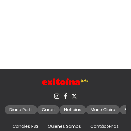
Diario Perfil
Caras
Noticias
Marie Claire
Fo
Canales RSS
Quienes Somos
Contáctenos