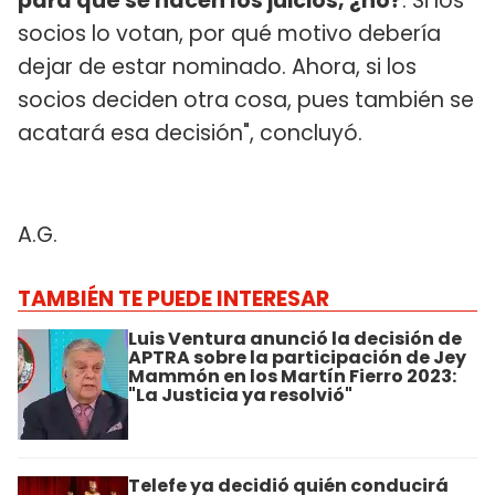
para qué se hacen los juicios, ¿no?
. Si los
socios lo votan, por qué motivo debería
dejar de estar nominado. Ahora, si los
socios deciden otra cosa, pues también se
acatará esa decisión", concluyó.
A.G.
TAMBIÉN TE PUEDE INTERESAR
Luis Ventura anunció la decisión de
APTRA sobre la participación de Jey
Mammón en los Martín Fierro 2023:
"La Justicia ya resolvió"
Telefe ya decidió quién conducirá