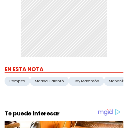
EN ESTA NOTA
Pampito
Marina Calabró
Jey Mammón
Mañanísi