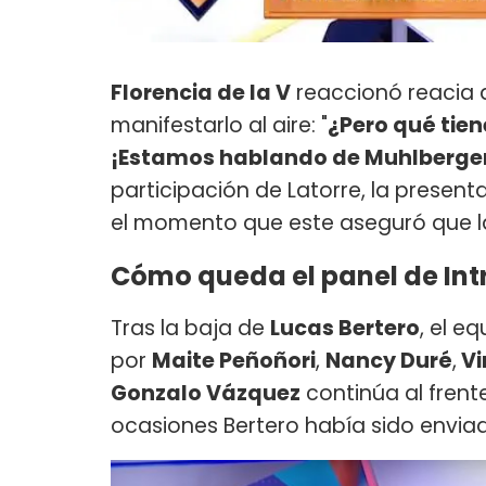
Florencia de la V
reaccionó reacia 
manifestarlo al aire: "
¿Pero qué tien
¡Estamos hablando de Muhlberger
participación de Latorre, la present
el momento que este aseguró que l
Cómo queda el panel de Int
Tras la baja de
Lucas Bertero
, el e
por
Maite Peñoñori
,
Nancy Duré
,
Vi
Gonzalo Vázquez
continúa al frent
ocasiones Bertero había sido enviado