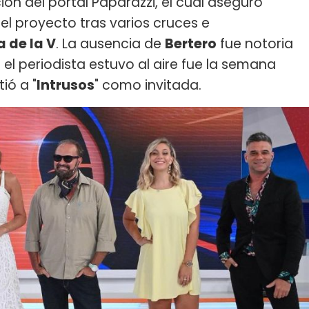
ón del portal Paparazzi, el cual aseguró
el proyecto tras varios cruces e
a de la V
. La ausencia de
Bertero
fue notoria
e el periodista estuvo al aire fue la semana
ió a "
Intrusos
" como invitada.