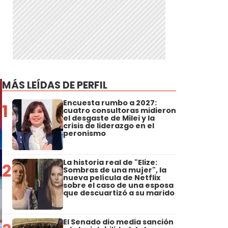
MÁS LEÍDAS DE PERFIL
Encuesta rumbo a 2027:
1
cuatro consultoras midieron
el desgaste de Milei y la
crisis de liderazgo en el
peronismo
La historia real de "Elize:
2
Sombras de una mujer", la
nueva película de Netflix
sobre el caso de una esposa
que descuartizó a su marido
El Senado dio media sanción