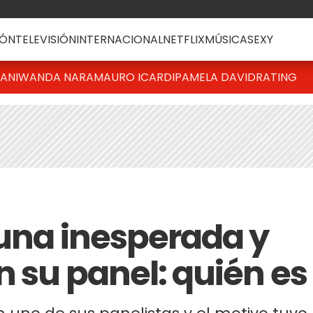
ÓN
TELEVISIÓN
INTERNACIONAL
NETFLIX
MÚSICA
SEXY
IANI
WANDA NARA
MAURO ICARDI
PAMELA DAVID
RATING
 una inesperada y
n su panel: quién es