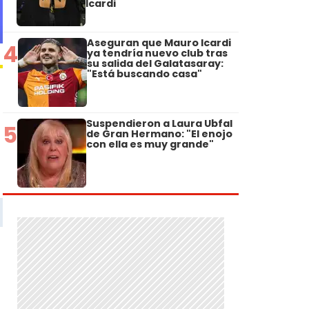
Icardi
Aseguran que Mauro Icardi
4
ya tendría nuevo club tras
su salida del Galatasaray:
"Está buscando casa"
Suspendieron a Laura Ubfal
5
de Gran Hermano: "El enojo
con ella es muy grande"