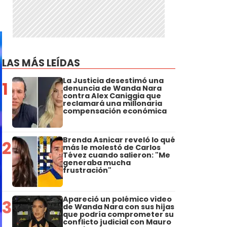
LAS MÁS LEÍDAS
La Justicia desestimó una
1
denuncia de Wanda Nara
contra Alex Caniggia que
reclamará una millonaria
compensación económica
Brenda Asnicar reveló lo qué
2
más le molestó de Carlos
Tévez cuando salieron: "Me
generaba mucha
frustración"
Apareció un polémico video
3
de Wanda Nara con sus hijas
que podría comprometer su
conflicto judicial con Mauro