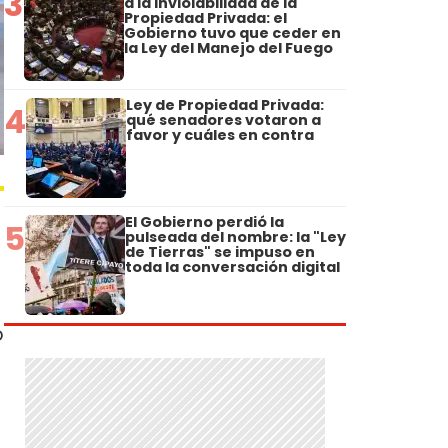
3
a la Inviolabilidad de la
Propiedad Privada: el
Gobierno tuvo que ceder en
la Ley del Manejo del Fuego
Ley de Propiedad Privada:
4
qué senadores votaron a
favor y cuáles en contra
El Gobierno perdió la
5
pulseada del nombre: la "Ley
de Tierras" se impuso en
toda la conversación digital
o