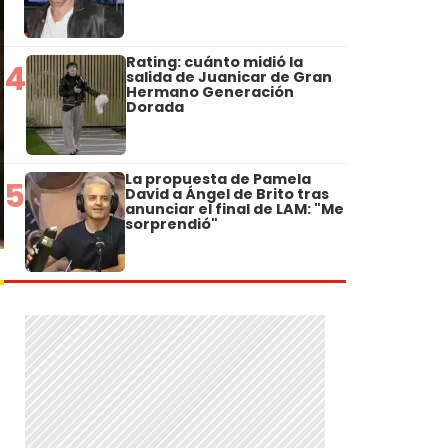
Rating: cuánto midió la
4
salida de Juanicar de Gran
Hermano Generación
Dorada
La propuesta de Pamela
5
David a Ángel de Brito tras
anunciar el final de LAM: "Me
sorprendió"