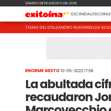
SÁBADO 08 DE AGOSTO DEL 2026
ESCÁNDALOS
CORAZ
TEMAS DEL DÍA
LEANDRO RUD
GRISELDA SICIL
ENORME GESTO
10-05-2022 17:58
La abultada cif
recaudaron Jor
Marcovecchio 