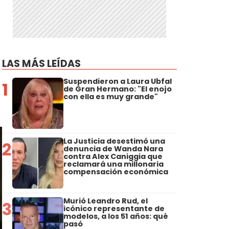
LAS MÁS LEÍDAS
Suspendieron a Laura Ubfal
1
de Gran Hermano: "El enojo
con ella es muy grande"
La Justicia desestimó una
2
denuncia de Wanda Nara
contra Alex Caniggia que
reclamará una millonaria
compensación económica
Murió Leandro Rud, el
3
icónico representante de
modelos, a los 51 años: qué
pasó