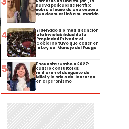
3
Sombras de una mujer", la
nueva película de Netflix
sobre el caso de una esposa
que descuartizó a su marido
El Senado dio media sanción
4
a la Inviolabilidad de la
Propiedad Privada: el
Gobierno tuvo que ceder en
la Ley del Manejo del Fuego
Encuesta rumbo a 2027:
5
cuatro consultoras
midieron el desgaste de
Milei y la crisis de liderazgo
en el peronismo