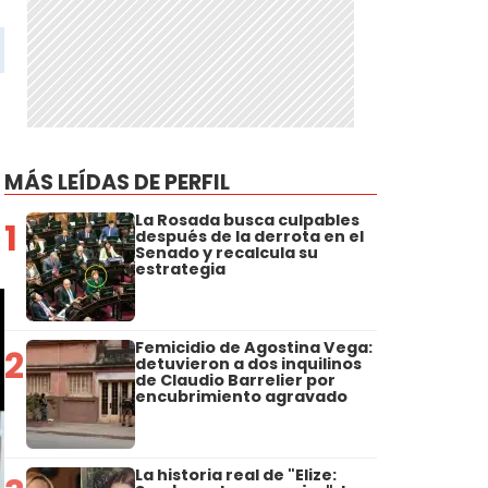
MÁS LEÍDAS DE PERFIL
La Rosada busca culpables
1
después de la derrota en el
Senado y recalcula su
estrategia
Femicidio de Agostina Vega:
2
detuvieron a dos inquilinos
de Claudio Barrelier por
encubrimiento agravado
La historia real de "Elize: