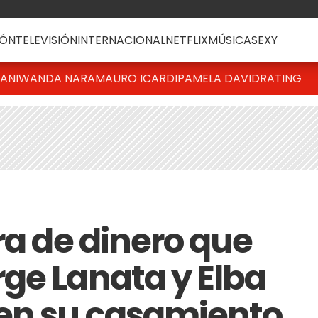
ÓN
TELEVISIÓN
INTERNACIONAL
NETFLIX
MÚSICA
SEXY
IANI
WANDA NARA
MAURO ICARDI
PAMELA DAVID
RATING
ra de dinero que
ge Lanata y Elba
en su casamiento