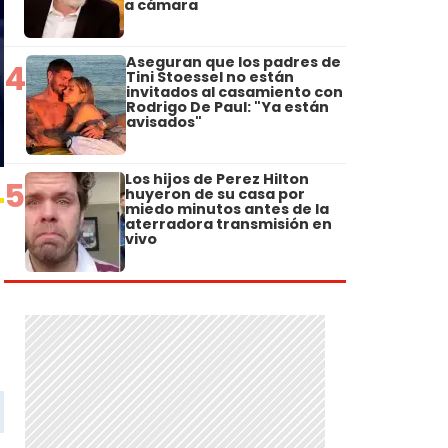
a cámara
Aseguran que los padres de
4
Tini Stoessel no están
invitados al casamiento con
Rodrigo De Paul: "Ya están
avisados"
Los hijos de Perez Hilton
5
huyeron de su casa por
miedo minutos antes de la
aterradora transmisión en
vivo