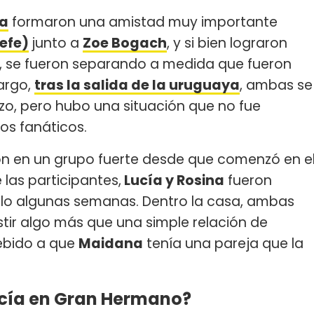
na
formaron una amistad muy importante
efe)
junto a
Zoe Bogach
, y si bien lograron
s, se fueron separando a medida que fueron
argo,
tras la salida de la uruguaya
, ambas se
zo, pero hubo una situación que no fue
os fanáticos.
on en un grupo fuerte desde que comenzó en e
 las participantes,
Lucía y Rosina
fueron
olo algunas semanas. Dentro la casa, ambas
stir algo más que una simple relación de
ebido a que
Maidana
tenía una pareja que la
ucía en Gran Hermano?