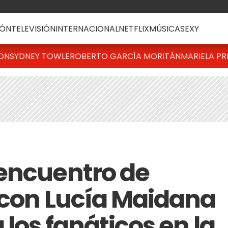
ÓN
TELEVISIÓN
INTERNACIONAL
NETFLIX
MÚSICA
SEXY
TON
SYDNEY TOWLE
ROBERTO GARCÍA MORITÁN
MARIELA PR
encuentro de
 con Lucía Maidana
 los fanáticos en la