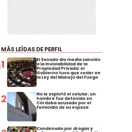
MÁS LEÍDAS DE PERFIL
El Senado dio media sanción
1
a la Inviolabilidad de la
l
Propiedad Privada: el
Gobierno tuvo que ceder en
la Ley del Manejo del Fuego
No le explotó el celular: un
2
hombre fue detenido en
Córdoba acusado por el
femicidio de su esposa
Condenado por drogas y