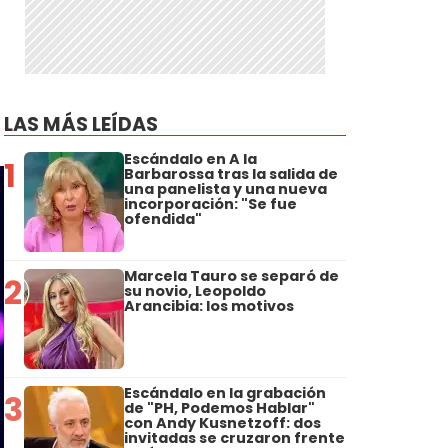
LAS MÁS LEÍDAS
Escándalo en A la
1
Barbarossa tras la salida de
una panelista y una nueva
incorporación: "Se fue
ofendida"
Marcela Tauro se separó de
2
su novio, Leopoldo
Arancibia: los motivos
Escándalo en la grabación
3
de "PH, Podemos Hablar"
con Andy Kusnetzoff: dos
invitadas se cruzaron frente