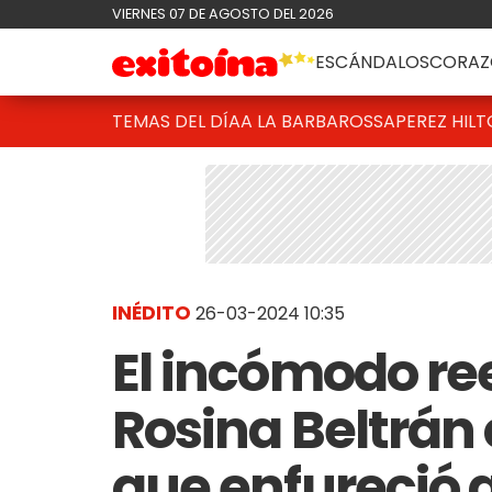
VIERNES 07 DE AGOSTO DEL 2026
ESCÁNDALOS
CORAZ
TEMAS DEL DÍA
A LA BARBAROSSA
PEREZ HIL
INÉDITO
26-03-2024 10:35
El incómodo re
Rosina Beltrán
que enfureció a