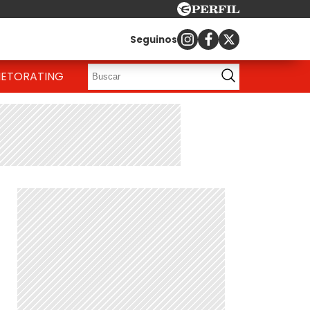
Seguinos
IETO
RATING