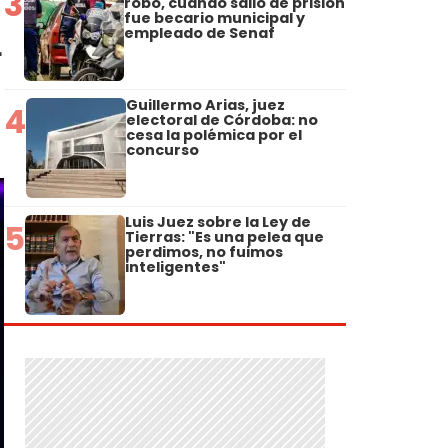
3
robo, cuando salió de prisión
fue becario municipal y
empleado de Senaf
r
Guillermo Arias, juez
4
electoral de Córdoba: no
cesa la polémica por el
concurso
Luis Juez sobre la Ley de
5
Tierras: "Es una pelea que
perdimos, no fuimos
inteligentes"