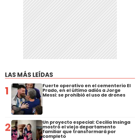
LAS MÁS LEÍDAS
Fuerte operativo en el cementerio El
1
Prado, en el último adiós a Jorge
Messi: se prohibió el uso de drones
Un proyecto especial: Cecilia Insinga
2
mostró el viejo departamento
familiar que transformará por
completo