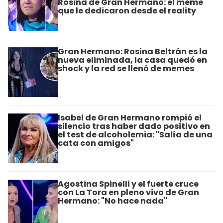
Rosina de Gran Hermano: el meme
que le dedicaron desde el reality
Gran Hermano: Rosina Beltrán es la
nueva eliminada, la casa quedó en
shock y la red se llenó de memes
Isabel de Gran Hermano rompió el
silencio tras haber dado positivo en
el test de alcoholemia: "Salía de una
cata con amigos"
Agostina Spinelli y el fuerte cruce
con La Tora en pleno vivo de Gran
Hermano: "No hace nada"