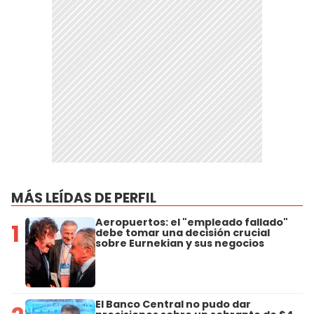
MÁS LEÍDAS DE PERFIL
Aeropuertos: el "empleado fallado"
1
debe tomar una decisión crucial
sobre Eurnekian y sus negocios
El Banco Central no pudo dar