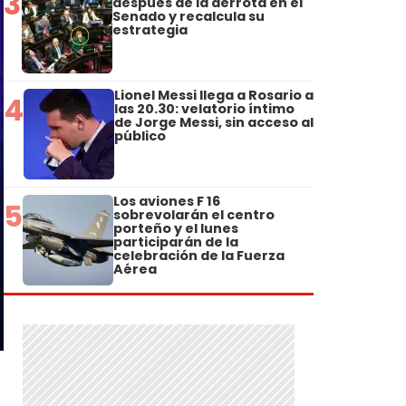
3
después de la derrota en el
Senado y recalcula su
estrategia
Lionel Messi llega a Rosario a
4
las 20.30: velatorio íntimo
de Jorge Messi, sin acceso al
público
Los aviones F 16
5
sobrevolarán el centro
porteño y el lunes
participarán de la
celebración de la Fuerza
Aérea