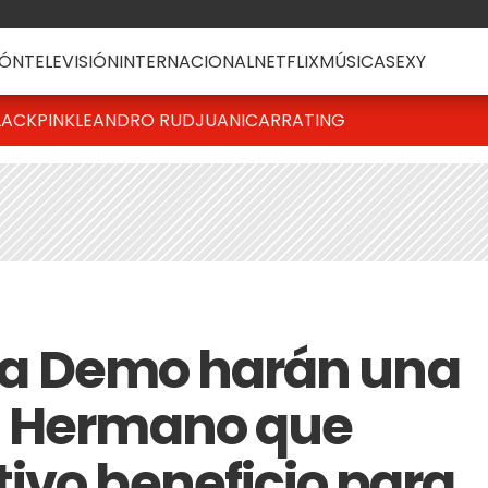
ÓN
TELEVISIÓN
INTERNACIONAL
NETFLIX
MÚSICA
SEXY
LACKPINK
LEANDRO RUD
JUANICAR
RATING
inia Demo harán una
n Hermano que
ivo beneficio para