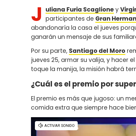
J
uliana Furia Scaglione
y
Virg
participantes de
Gran Hermano
abandonaría la casa el jueves porqu
ganarán un mensaje de sus familia
Por su parte,
Santiago del Moro
rem
jueves 25, armar su valija, y hacer e
toque la manija, la misión habrá t
¿Cuál es el premio por supe
El premio es más que jugoso: un men
comida extra que siempre hace bien