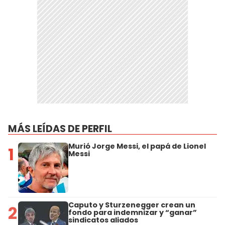
MÁS LEÍDAS DE PERFIL
Murió Jorge Messi, el papá de Lionel
1
Messi
Caputo y Sturzenegger crean un
2
fondo para indemnizar y “ganar”
sindicatos aliados