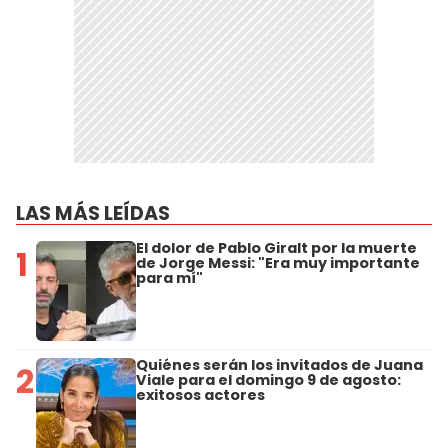
LAS MÁS LEÍDAS
El dolor de Pablo Giralt por la muerte
1
de Jorge Messi: "Era muy importante
para mí"
Quiénes serán los invitados de Juana
2
Viale para el domingo 9 de agosto:
exitosos actores