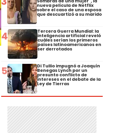
3
Sombras de una mujer", la
nueva película de Netflix
sobre el caso de una esposa
que descuartizó a su marido
Tercera Guerra Mundial: la
4
inteligencia artificial reveló
cuáles serían los primeros
países latinoamericanos en
ser derrotados
Di Tullio impugnó a Joaquín
5
Benegas Lynch por un
presunto conflicto de
intereses en el debate de la
Ley de Tierras