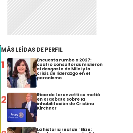
MÁS LEÍDAS DE PERFIL
Encuesta rumbo a 2027:
1
cuatro consultoras midieron
el desgaste de Milei y la
crisis de liderazgo en el
peronismo
Ricardo Lorenzetti se metió
2
en el debate sobre la
inhabilitación de Cristina
Kirchner
La historia real de "Elize: