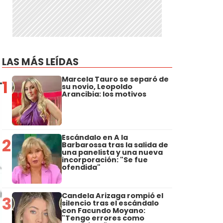
LAS MÁS LEÍDAS
Marcela Tauro se separó de
1
su novio, Leopoldo
Arancibia: los motivos
Escándalo en A la
2
Barbarossa tras la salida de
una panelista y una nueva
incorporación: "Se fue
ofendida"
Candela Arizaga rompió el
3
silencio tras el escándalo
con Facundo Moyano:
"Tengo errores como