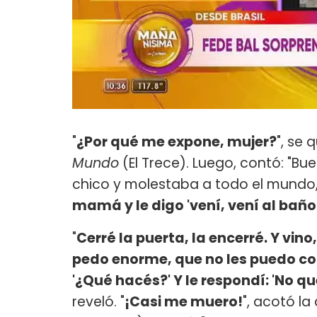
"
¿Por qué me expone, mujer?
", se 
Mundo
(El Trece). Luego, contó: "B
chico y molestaba a todo el mundo,
mamá y le digo 'vení, vení al baño
"
Cerré la puerta, la encerré. Y vin
pedo enorme, que no les puedo cont
'¿Qué hacés?' Y le respondí: 'No qu
reveló. "
¡Casi me muero!
", acotó l