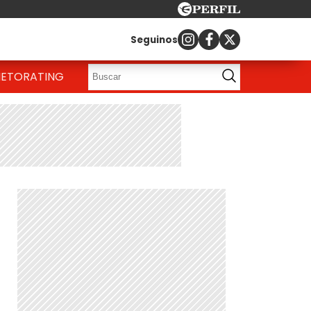
Seguinos
IETO
RATING