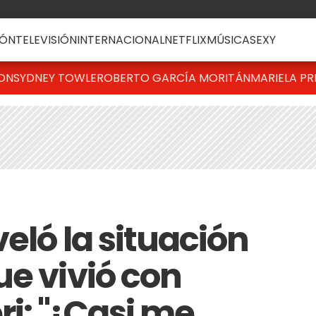
ÓN
TELEVISIÓN
INTERNACIONAL
NETFLIX
MÚSICA
SEXY
TON
SYDNEY TOWLE
ROBERTO GARCÍA MORITÁN
MARIELA PR
veló la situación
ue vivió con
i: "¡Casi me