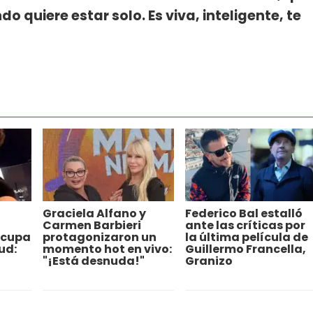
ndo quiere estar solo. Es viva, inteligente, te
Graciela Alfano y
Federico Bal estalló
Carmen Barbieri
ante las críticas por
ocupa
protagonizaron un
la última película de
ud:
momento hot en vivo:
Guillermo Francella,
"¡Está desnuda!"
Granizo