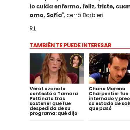
lo cuida enfermo, feliz, triste, cua
amo, Sofía
", cerró Barbieri.
R.L
TAMBIÉN TE PUEDE INTERESAR
Vero Lozano le
Chano Moreno
contestó a Tamara
Charpentier fue
Pettinato tras
internado y pre
sostener que fue
su estado de sal
despedida de su
que pasó
programa: qué dijo