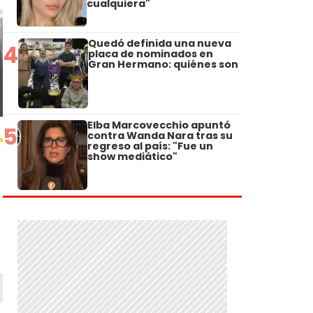
cualquiera"
Quedó definida una nueva
4
placa de nominados en
Gran Hermano: quiénes son
Elba Marcovecchio apuntó
5
contra Wanda Nara tras su
regreso al país: "Fue un
show mediático"