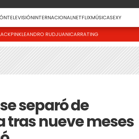
ÓN
TELEVISIÓN
INTERNACIONAL
NETFLIX
MÚSICA
SEXY
LACKPINK
LEANDRO RUD
JUANICAR
RATING
se separó de
a tras nueve meses
só