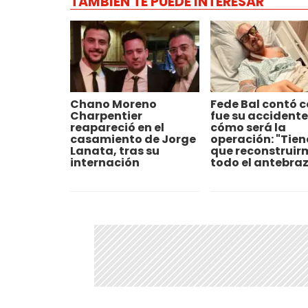
TAMBIÉN TE PUEDE INTERESAR
Chano Moreno
Fede Bal contó 
Charpentier
fue su accidente
reapareció en el
cómo será la
casamiento de Jorge
operación: "Tien
Lanata, tras su
que reconstruir
internación
todo el antebra