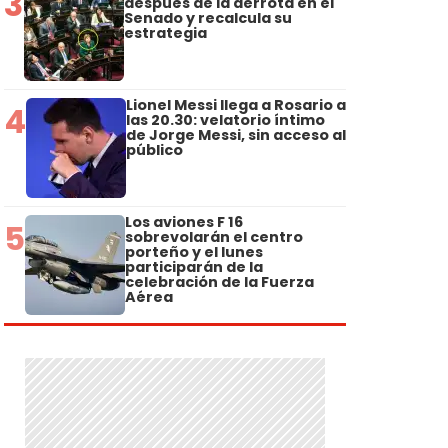
3
después de la derrota en el
Senado y recalcula su
estrategia
Lionel Messi llega a Rosario a
4
las 20.30: velatorio íntimo
de Jorge Messi, sin acceso al
público
Los aviones F 16
5
sobrevolarán el centro
porteño y el lunes
participarán de la
celebración de la Fuerza
Aérea
n