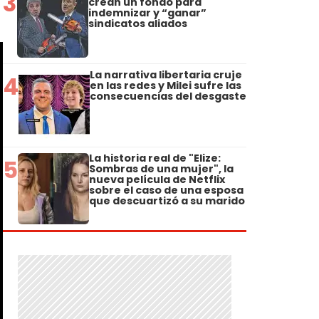
3
crean un fondo para
indemnizar y “ganar”
sindicatos aliados
La narrativa libertaria cruje
4
en las redes y Milei sufre las
consecuencias del desgaste
La historia real de "Elize:
5
Sombras de una mujer", la
nueva película de Netflix
sobre el caso de una esposa
que descuartizó a su marido