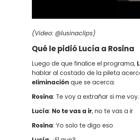
(Video: @lusinaclips)
Qué le pidió Lucía a Rosina
Luego de que finalice el programa,
hablar al costado de la pileta acer
eliminación
que se acerca.
Rosina
: Te voy a extrañar si me voy
Lucía
:
No te vas a ir
, no te vas a ir
Rosina
: Yo solo te digo eso
Lucía
: ¿El que?