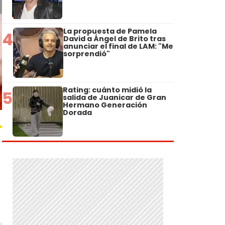
La propuesta de Pamela
4
David a Ángel de Brito tras
anunciar el final de LAM: "Me
sorprendió"
Rating: cuánto midió la
5
salida de Juanicar de Gran
Hermano Generación
Dorada