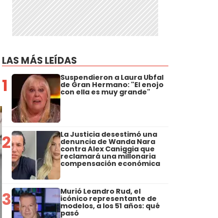
LAS MÁS LEÍDAS
Suspendieron a Laura Ubfal
1
de Gran Hermano: "El enojo
con ella es muy grande"
La Justicia desestimó una
2
denuncia de Wanda Nara
contra Alex Caniggia que
reclamará una millonaria
compensación económica
Murió Leandro Rud, el
3
icónico representante de
modelos, a los 51 años: qué
pasó