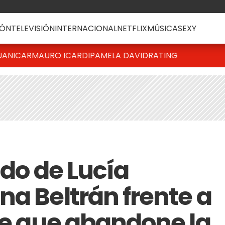
ÓN
TELEVISIÓN
INTERNACIONAL
NETFLIX
MÚSICA
SEXY
UANICAR
MAURO ICARDI
PAMELA DAVID
RATING
ido de Lucía
na Beltrán frente a
 de que abandone la