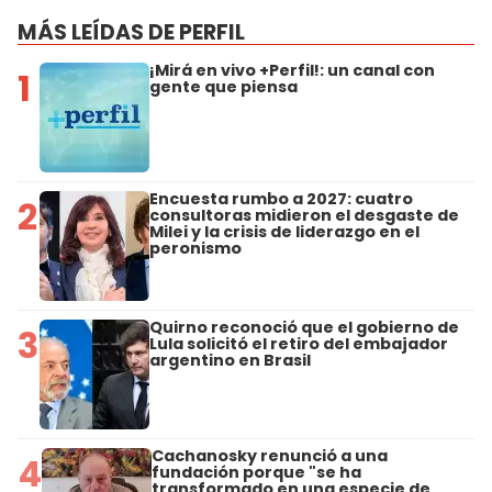
MÁS LEÍDAS DE PERFIL
¡Mirá en vivo +Perfil!: un canal con
1
gente que piensa
Encuesta rumbo a 2027: cuatro
2
consultoras midieron el desgaste de
Milei y la crisis de liderazgo en el
peronismo
Quirno reconoció que el gobierno de
3
Lula solicitó el retiro del embajador
argentino en Brasil
Cachanosky renunció a una
4
fundación porque "se ha
transformado en una especie de