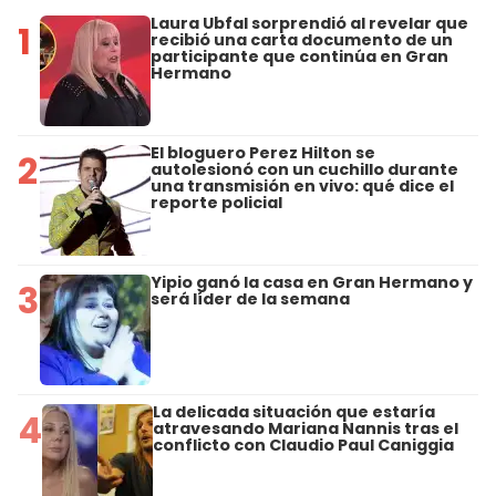
Laura Ubfal sorprendió al revelar que
1
recibió una carta documento de un
participante que continúa en Gran
Hermano
El bloguero Perez Hilton se
2
autolesionó con un cuchillo durante
una transmisión en vivo: qué dice el
reporte policial
Yipio ganó la casa en Gran Hermano y
3
será líder de la semana
La delicada situación que estaría
4
atravesando Mariana Nannis tras el
conflicto con Claudio Paul Caniggia