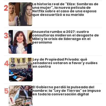
La historia real de "Elize: Sombras de
2
una mujer", la nueva película de
Netflix sobre el caso de una esposa
que descuartizó a su marido
Encuesta rumbo a 2027: cuatro
3
consultoras midieron el desgaste de
Milei y la crisis de liderazgo en el
peronismo
Ley de Propiedad Privada: qué
4
senadores votaron a favor y cuáles
en contra
El Gobierno perdió la pulseada del
5
nombre: la "Ley de Tierras" se impuso
en toda la conversación digital