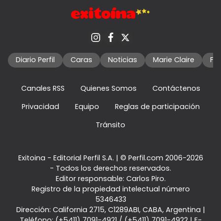
Diario Perfil
Caras
Noticias
Marie Claire
Fo
Canales RSS
Quienes Somos
Contáctenos
Privacidad
Equipo
Reglas de participación
Tránsito
Exitoina - Editorial Perfil S.A.
| © Perfil.com 2006-2026
- Todos los derechos reservados.
Editor responsable: Carlos Piro.
Registro de la propiedad intelectual número
5346433
Dirección:
California 2715
,
C1289ABI
,
CABA, Argentina
|
Teléfono:
(+5411) 7091-4921
/
(+5411) 7091-4922
| E-