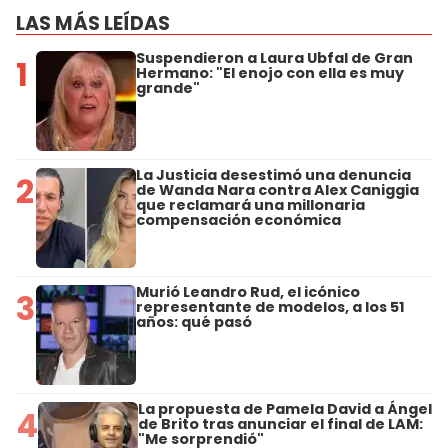
LAS MÁS LEÍDAS
Suspendieron a Laura Ubfal de Gran
1
Hermano: "El enojo con ella es muy
grande"
La Justicia desestimó una denuncia
2
de Wanda Nara contra Alex Caniggia
que reclamará una millonaria
compensación económica
Murió Leandro Rud, el icónico
3
representante de modelos, a los 51
años: qué pasó
La propuesta de Pamela David a Ángel
4
de Brito tras anunciar el final de LAM:
"Me sorprendió"