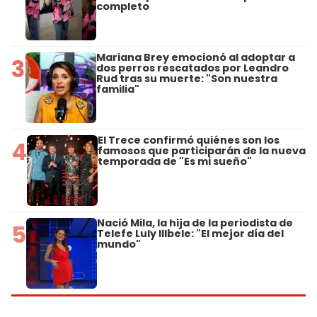
completo
Mariana Brey emocionó al adoptar a
3
dos perros rescatados por Leandro
Rud tras su muerte: "Son nuestra
familia"
El Trece confirmó quiénes son los
4
famosos que participarán de la nueva
temporada de "Es mi sueño"
Nació Mila, la hija de la periodista de
5
Telefe Luly Illbele: "El mejor día del
mundo"