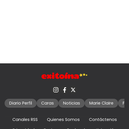
Diario Perfil
Caras
Noticias
Marie Claire
Fo
Canales RSS
Quienes Somos
Contáctenos