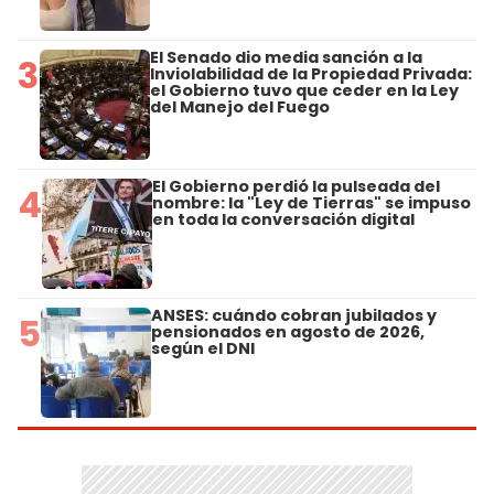
El Senado dio media sanción a la
3
Inviolabilidad de la Propiedad Privada:
el Gobierno tuvo que ceder en la Ley
del Manejo del Fuego
El Gobierno perdió la pulseada del
4
nombre: la "Ley de Tierras" se impuso
en toda la conversación digital
ANSES: cuándo cobran jubilados y
5
pensionados en agosto de 2026,
según el DNI