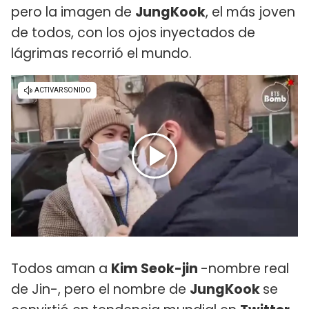
pero la imagen de
JungKook
, el más joven
de todos, con los ojos inyectados de
lágrimas recorrió el mundo.
Todos aman a
Kim Seok-jin
-nombre real
de Jin-, pero el nombre de
JungKook
se