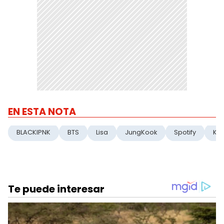
EN ESTA NOTA
BLACKIPNK
BTS
Lisa
JungKook
Spotify
KP