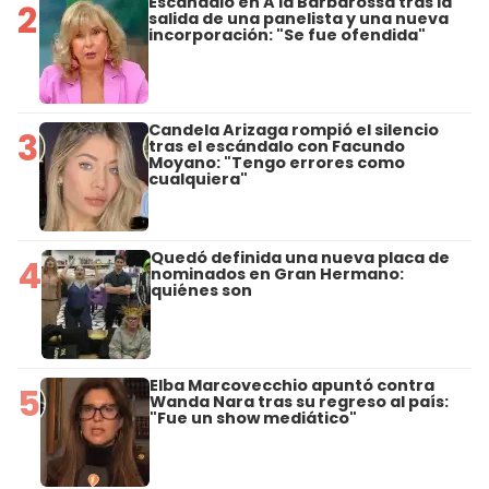
Escándalo en A la Barbarossa tras la
2
salida de una panelista y una nueva
incorporación: "Se fue ofendida"
Candela Arizaga rompió el silencio
3
tras el escándalo con Facundo
Moyano: "Tengo errores como
cualquiera"
Quedó definida una nueva placa de
4
nominados en Gran Hermano:
quiénes son
Elba Marcovecchio apuntó contra
5
Wanda Nara tras su regreso al país:
"Fue un show mediático"