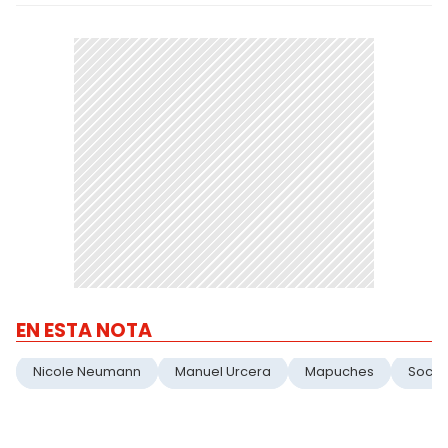
EN ESTA NOTA
Nicole Neumann
Manuel Urcera
Mapuches
Socio