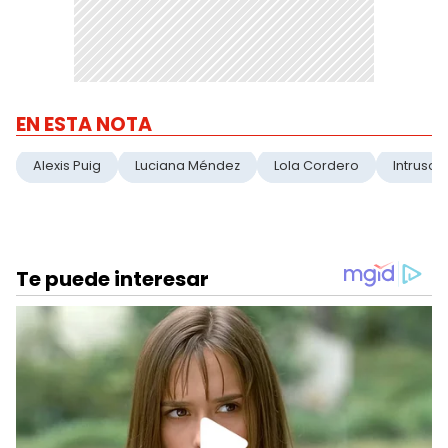
EN ESTA NOTA
Alexis Puig
Luciana Méndez
Lola Cordero
Intrusos