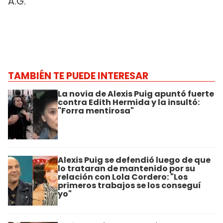
A.G.
TAMBIÉN TE PUEDE INTERESAR
La novia de Alexis Puig apuntó fuerte
contra Edith Hermida y la insultó:
"Forra mentirosa"
Alexis Puig se defendió luego de que
lo trataran de mantenido por su
relación con Lola Cordero: "Los
primeros trabajos se los conseguí
yo"