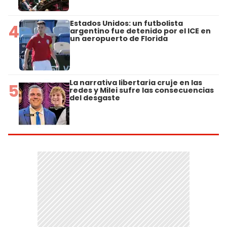
Estados Unidos: un futbolista
4
argentino fue detenido por el ICE en
un aeropuerto de Florida
La narrativa libertaria cruje en las
5
redes y Milei sufre las consecuencias
del desgaste